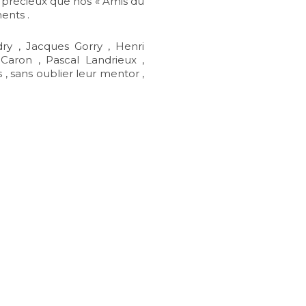
 précieux que nos « Amis du
ents .
ry , Jacques Gorry , Henri
 Caron , Pascal Landrieux ,
 , sans oublier leur mentor ,