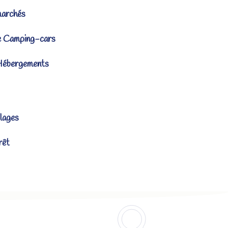
marchés
e Camping-cars
Hébergements
lages
rêt