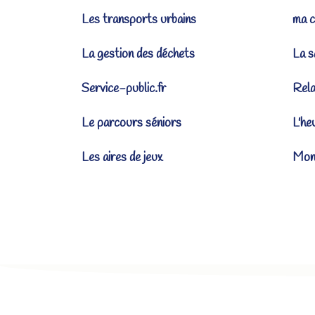
Les transports urbains
ma c
La gestion des déchets
La s
Service-public.fr
Rel
Le parcours séniors
L'he
Les aires de jeux
Mona