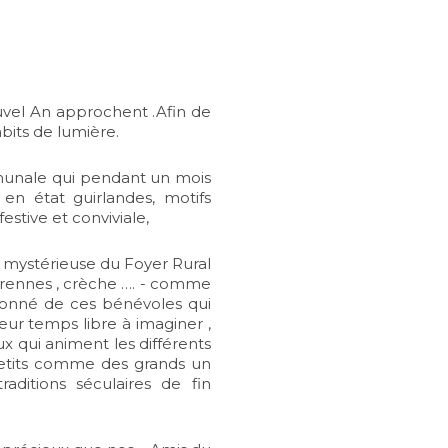
uvel An approchent .Afin de
bits de lumière.
mmunale qui pendant un mois
 en état guirlandes, motifs
tive et conviviale,
e mystérieuse du Foyer Rural
ns , rennes , crèche …. - comme
assionné de ces bénévoles qui
eur temps libre à imaginer ,
ux qui animent les différents
petits comme des grands un
aditions séculaires de fin