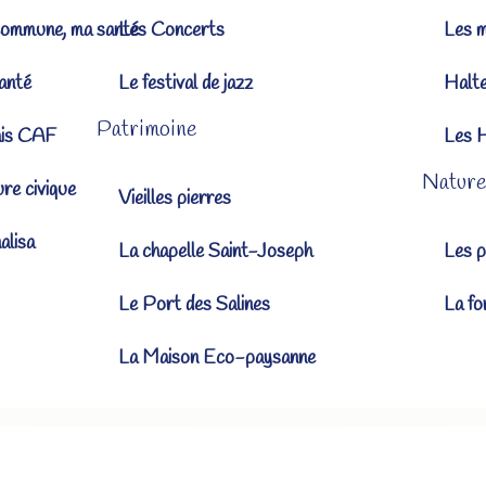
ommune, ma santé
Les Concerts
Les 
anté
Le festival de jazz
Halt
Patrimoine
ais CAF
Les 
Nature
ure civique
Vieilles pierres
lisa
La chapelle Saint-Joseph
Les p
Le Port des Salines
La fo
La Maison Eco-paysanne