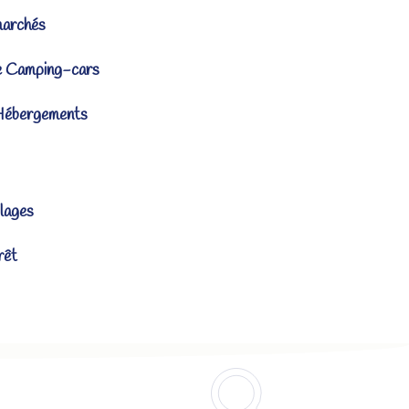
marchés
e Camping-cars
Hébergements
lages
rêt