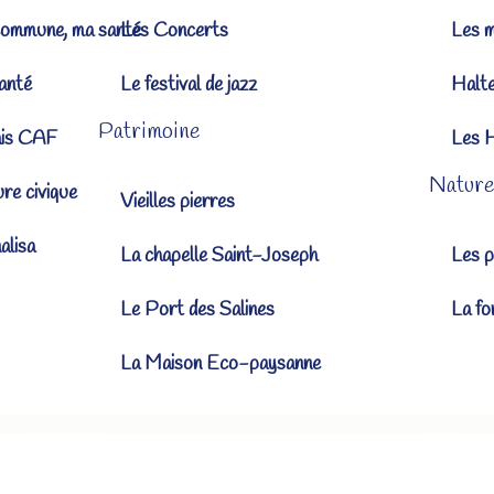
ommune, ma santé
Les Concerts
Les 
anté
Le festival de jazz
Halt
Patrimoine
ais CAF
Les 
Nature
ure civique
Vieilles pierres
lisa
La chapelle Saint-Joseph
Les p
Le Port des Salines
La fo
La Maison Eco-paysanne