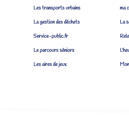
Les transports urbains
ma c
La gestion des déchets
La s
Service-public.fr
Rel
Le parcours séniors
L'he
Les aires de jeux
Mona