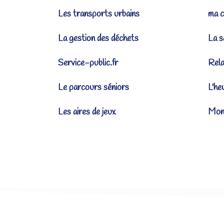
Les transports urbains
ma c
La gestion des déchets
La s
Service-public.fr
Rel
Le parcours séniors
L'he
Les aires de jeux
Mona