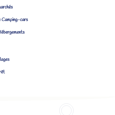
marchés
e Camping-cars
Hébergements
lages
rêt