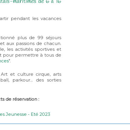
entais-maritimes de 6 à 16
artir pendant les vacances
tionné plus de 99 séjours
 et aux passions de chacun.
 les activités sportives et
 Et pour permettre à tous de
nces
".
rt et culture cirque, arts
ball, parkour... des sorties
cts de réservation :
es Jeunesse - Eté 2023